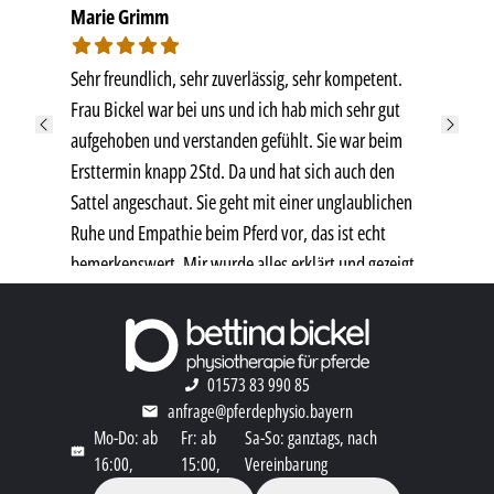
Marie Grimm
Sehr freundlich, sehr zuverlässig, sehr kompetent.
Frau Bickel war bei uns und ich hab mich sehr gut
aufgehoben und verstanden gefühlt. Sie war beim
Ersttermin knapp 2Std. Da und hat sich auch den
Sattel angeschaut. Sie geht mit einer unglaublichen
Ruhe und Empathie beim Pferd vor, das ist echt
bemerkenswert. Mir wurde alles erklärt und gezeigt
und ich habe Übungen mitbekommen die ich alleine
mit Meinem Pony machen kann. Frau Bickel hat ein
umfangreiches Fachwissen und man fühlt sich mit
01573 83 990 85
den Problemen Ernst genommen.
anfrage@pferdephysio.bayern
Mo-Do: ab
Fr: ab
Sa-So: ganztags, nach
16:00,
15:00,
Vereinbarung