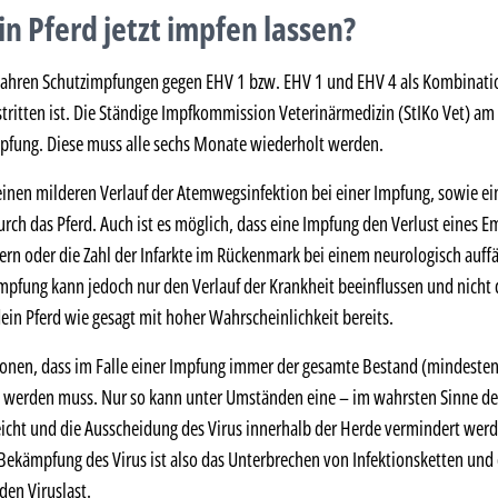
in Pferd jetzt impfen lassen?
en Jahren Schutzimpfungen gegen EHV 1 bzw. EHV 1 und EHV 4 als Kombinati
ritten ist. Die Ständige Impfkommission Veterinärmedizin (StIKo Vet) am F
Impfung. Diese muss alle sechs Monate wiederholt werden.
inen milderen Verlauf der Atemwegsinfektion bei einer Impfung, sowie ei
rch das Pferd. Auch ist es möglich, dass eine Impfung den Verlust eines E
ern oder die Zahl der Infarkte im Rückenmark bei einem neurologisch auffä
pfung kann jedoch nur den Verlauf der Krankheit beeinflussen und nicht d
 dein Pferd wie gesagt mit hoher Wahrscheinlichkeit bereits.
betonen, dass im Falle einer Impfung immer der gesamte Bestand (mindeste
ft werden muss. Nur so kann unter Umständen eine – im wahrsten Sinne d
cht und die Ausscheidung des Virus innerhalb der Herde vermindert werd
 Bekämpfung des Virus ist also das Unterbrechen von Infektionsketten und
den Viruslast.