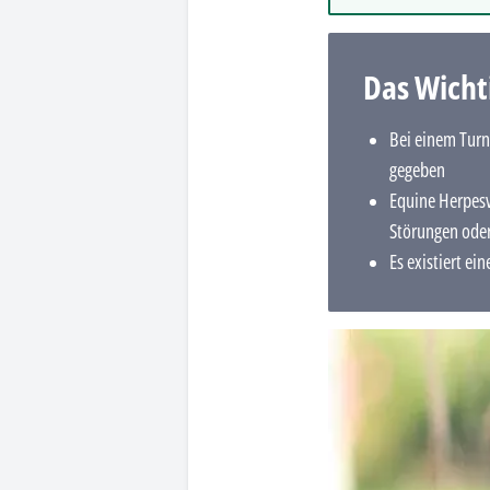
Das Wicht
Bei einem Turn
gegeben
Equine Herpesv
Störungen oder
Es existiert ei