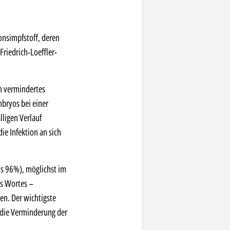
onsimpfstoff, deren
riedrich-Loeffler-
n vermindertes
mbryos bei einer
lligen Verlauf
ie Infektion an sich
ns 96%), möglichst im
es Wortes –
en. Der wichtigste
 die Verminderung der