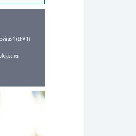
svirus 1 (EHV 1)
ologischen