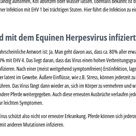
tändig aufstehen, Kot absetzen oder Wasser lassen. Ebenfalls bekannt ist 
iner Infektion mit EHV 1 bei trächtigen Stuten. Hier führt die Infektion zu 
rd mit dem Equinen Herpesvirus infiziert
ahrscheinliche Antwort ist: Ja. Man geht davon aus, dass ca. 80% aller er
 40% mit EHV 4. Das liegt daran, dass das Virus einen hohen Verbreitungsgra
nfizieren. Nach einer (meist weitgehend symptomfreien) Erstinfektion, lage
er latent im Gewebe. Äußere Einflüsse, wie z.B. Stress, können jederzeit z
führen. Das Virus fängt dann wieder an, sich im Körper zu vermehren und 
dere Pferde weitergegeben. Auch diese erneuten Ausbrüche verlaufen je
ur leichten Symptomen.
irus schützt also nicht vor erneuter Erkrankung. Pferde können sich jederz
it anderen Mutationen infizieren.