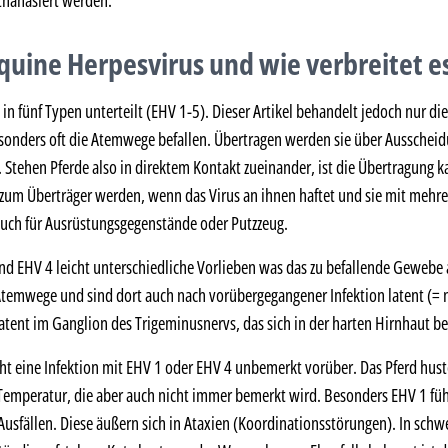
thanasiert werden.
Equine Herpesvirus und wie verbreitet es
in fünf Typen unterteilt (EHV 1-5). Dieser Artikel behandelt jedoch nur 
sonders oft die Atemwege befallen. Übertragen werden sie über Ausschei
 Stehen Pferde also in direktem Kontakt zueinander, ist die Übertragung 
m Überträger werden, wenn das Virus an ihnen haftet und sie mit mehre
uch für Ausrüstungsgegenstände oder Putzzeug.
nd EHV 4 leicht unterschiedliche Vorlieben was das zu befallende Gewebe 
temwege und sind dort auch nach vorübergegangener Infektion latent (= ni
atent im Ganglion des Trigeminusnervs, das sich in der harten Hirnhaut be
ht eine Infektion mit EHV 1 oder EHV 4 unbemerkt vorüber. Das Pferd huste
 Temperatur, die aber auch nicht immer bemerkt wird. Besonders EHV 1 fü
Ausfällen. Diese äußern sich in Ataxien (Koordinationsstörungen). In schw