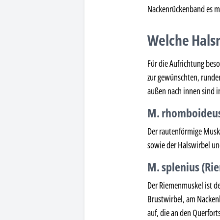
Nackenrückenband es m
Welche Halsm
Für die Aufrichtung beso
zur gewünschten, runden
außen nach innen sind i
M. rhomboideus
Der rautenförmige Muskel
sowie der Halswirbel un
M. splenius (R
Der Riemenmuskel ist der
Brustwirbel, am Nackenb
auf, die an den Querfor