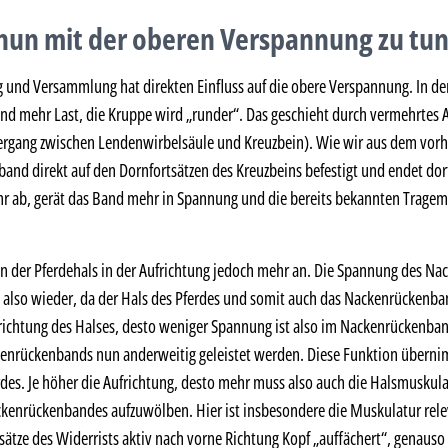
nun mit der oberen Verspannung zu tun
g und Versammlung hat direkten Einfluss auf die obere Verspannung. In 
d mehr Last, die Kruppe wird „runder“. Das geschieht durch vermehrtes 
gang zwischen Lendenwirbelsäule und Kreuzbein). Wie wir aus dem vorher
and direkt auf den Dornfortsätzen des Kreuzbeins befestigt und endet dort
r ab, gerät das Band mehr in Spannung und die bereits bekannten Trag
nun der Pferdehals in der Aufrichtung jedoch mehr an. Die Spannung des N
 also wieder, da der Hals des Pferdes und somit auch das Nackenrückenban
richtung des Halses, desto weniger Spannung ist also im Nackenrückenb
kenrückenbands nun anderweitig geleistet werden. Diese Funktion übern
des. Je höher die Aufrichtung, desto mehr muss also auch die Halsmuskul
ckenrückenbandes aufzuwölben. Hier ist insbesondere die Muskulatur rel
sätze des Widerrists aktiv nach vorne Richtung Kopf „auffächert“, genauso