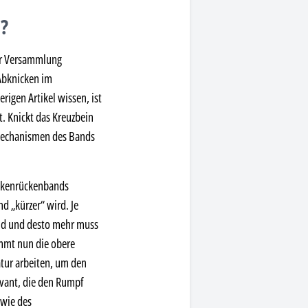
?
der Versammlung
Abknicken im
igen Artikel wissen, ist
. Knickt das Kreuzbein
emechanismen des Bands
ackenrückenbands
d „kürzer“ wird. Je
and und desto mehr muss
immt nun die obere
atur arbeiten, um den
evant, die den Rumpf
 wie des