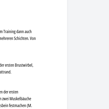
gem Training dann auch
 mehreren Schichten. Von
der ersten Brustwirbel,
attrand.
en der ersten
 in zwei Muskelbäuche
ptsbein festmachen (M.