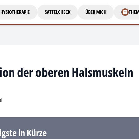
HYSIOTHERAPIE
SATTELCHECK
ÜBER MICH
THE
tion der oberen Halsmuskeln
el
igste in Kürze